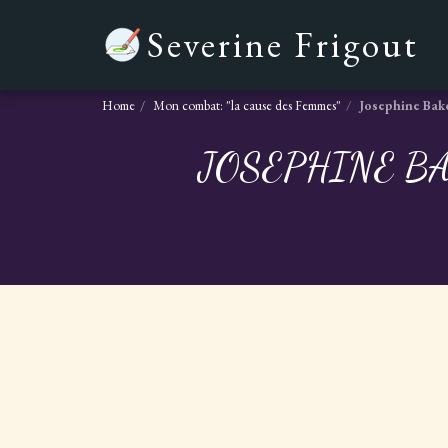
Severine Frigout
Home
Mon combat: "la cause des Femmes"
Josephine Bake
JOSEPHINE B