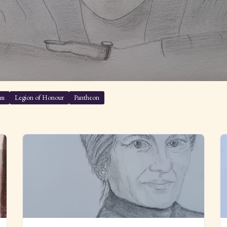
sm
Legion of Honour
Pantheon