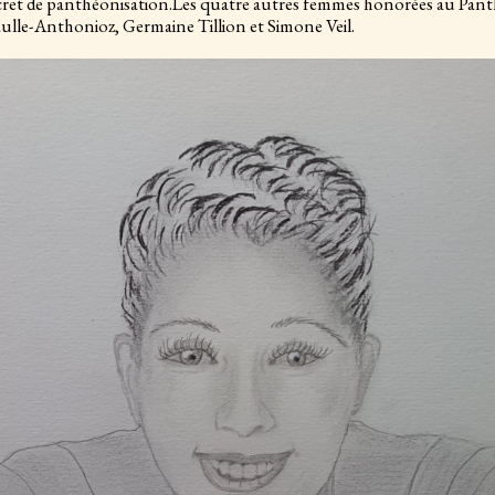
ret de panthéonisation.Les quatre autres femmes honorées au Pant
de Gaulle-Anthonioz, Germaine Tillion et Simone Ve