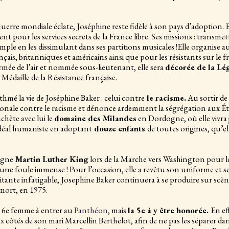
re mondiale éclate, Joséphine reste fidèle à son pays d’adoption. Ell
 pour les services secrets de la France libre. Ses missions : transme
emple en les dissimulant dans ses partitions musicales !Elle organise 
nçais, britanniques et américains ainsi que pour les résistants sur le 
rmée de l’air et nommée sous-lieutenant, elle sera
décorée de la Lé
 Médaille de la Résistance française.
mé la vie de Joséphine Baker : celui contre
le racisme.
Au sortir de 
ionale contre le racisme et dénonce ardemment la ségrégation aux Éta
chète avec lui le
domaine des Milandes
en Dordogne, où elle vivra 
 idéal humaniste en adoptant
douze enfants
de toutes origines, qu’
agne
Martin Luther King
lors de la Marche vers Washington pour le tr
une foule immense ! Pour l’occasion, elle a revêtu son uniforme et se
ilitante infatigable, Josephine Baker continuera à se produire sur scèn
 mort, en 1975.
a 6e femme à entrer au
Panthéon
, mais
la 5e à y être honorée.
En ef
 côtés de son mari Marcellin Berthelot, afin de ne pas les séparer dans 