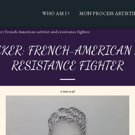
WHO AM I ?
MON PROCESS ARTISTI
r: French-American activist and resistance fighter
AKER: FRENCH-AMERICAN 
RESISTANCE FIGHTER
4 min read