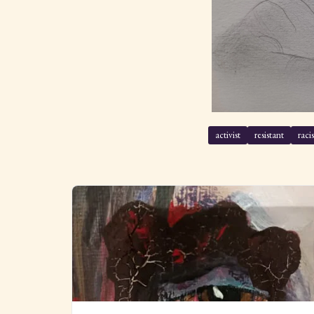
activist
resistant
raci