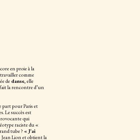
ore en proie à la
t travailler comme
née de
danse
, elle
 fait la rencontre d’un
 part pour Paris et
s. Le succès est
 provocante qui
réotype raciste du «
rand tube ?
« J'ai
 Jean Lion et obtient la